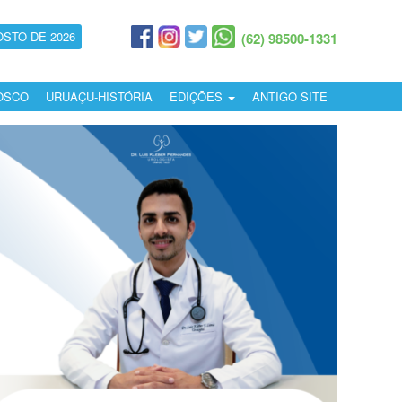
OSTO DE 2026
(62) 98500-1331
OSCO
URUAÇU-HISTÓRIA
EDIÇÕES
ANTIGO SITE