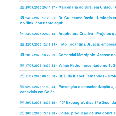
- Marcenaria do Bira, em Uruaçu. 
25/07/2026 20:44:37
- Dr. Guilherme David - Urologia 
24/07/2026 17:23:51
no ‘link’ constante aqui!
- Arquitetura Criativa - Projetos 
23/07/2026 22:22:15
- Foto Tocantins/Uruaçu, empresa 
22/07/2026 12:18:23
- Comercial Metrópole. Acesse no
20/07/2026 18:22:29
- Valmir Pedro inocentado no TJ
17/07/2026 16:32:58
- Dr. Luis Kléber Fernandes - Uro
11/07/2026 08:10:58
- Prevenção e conscientização aj
02/07/2026 11:59:44
canaviais em Goiás
- ‘40ª Expoagro’, dias 1º e 3/soli
29/06/2026 18:23:19
- Goiás: produção de uva dobra em
28/06/2026 13:19:38