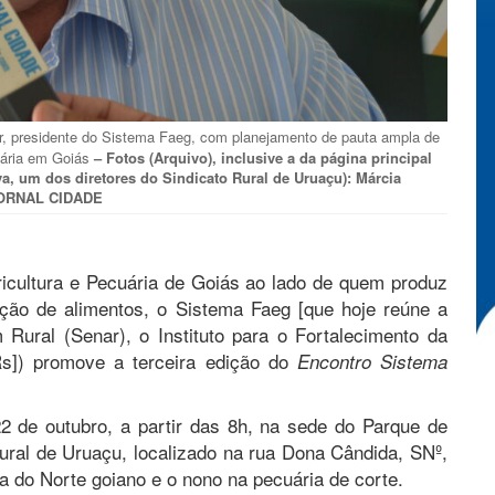
er, presidente do Sistema Faeg, com planejamento de pauta ampla de
uária em Goiás
– Fotos (Arquivo), inclusive a da página principal
va, um dos diretores do Sindicato Rural de Uruaçu): Márcia
/JORNAL CIDADE
cultura e Pecuária de Goiás ao lado de quem produz
ção de alimentos, o Sistema Faeg [que hoje reúne a
Rural (Senar), o Instituto para o Fortalecimento da
Rs]) promove a terceira edição do
Encontro Sistema
2 de outubro, a partir das 8h, na sede do Parque de
ral de Uruaçu, localizado na rua Dona Cândida, SNº,
ja do Norte goiano e o nono na pecuária de corte.