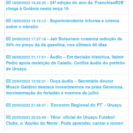
- 24ª edição do ano da ‘FranchiseB2B’
18/09/2023 14:20:25
chega à Goiânia nesta terça 19
- Superintendente informa e orienta
18/05/2023 15:12:12
sobre o trânsito
- Jair Bolsonaro comenta redução de
20/09/2022 17:27:18
30% no preço da da gasolina, nos últimos 60 dias
- Áudio – Em decisão histórica, Valmir
08/08/2022 21:17:51
Pedro apoia reeleição de Caiado. Confira áudio do prefeito
de Uruaçu
- Ouça áudio – Secretário doutor
25/04/2022 12:02:31
Moacir Galdino destaca investimentos na praia Generosa,
movimentação do feriadão e eventos de julho
- ‘Encontro Regional do PT’ - Uruaçu
20/04/2022 21:59:27
- ‘Hino’ oficial do Uruaçu Futebol
25/03/2022 20:03:49
Clube, o ‘Azulão do Norte’. Pode aprender, cantar e torcer!