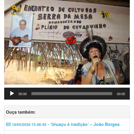
Tocador
00:00
00:00
de
áudio
Ouça também:
- ‘Uruaçu é tradição’ – João Borges
16/05/2026 13:48:30