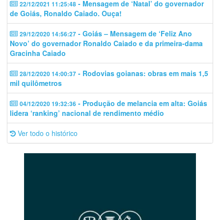
- Mensagem de ‘Natal’ do governador
22/12/2021 11:25:48
de Goiás, Ronaldo Caiado. Ouça!
- Goiás – Mensagem de ‘Feliz Ano
29/12/2020 14:56:27
Novo’ do governador Ronaldo Caiado e da primeira-dama
Gracinha Caiado
- Rodovias goianas: obras em mais 1,5
28/12/2020 14:00:37
mil quilômetros
- Produção de melancia em alta: Goiás
04/12/2020 19:32:36
lidera ‘ranking’ nacional de rendimento médio
Ver todo o histórico