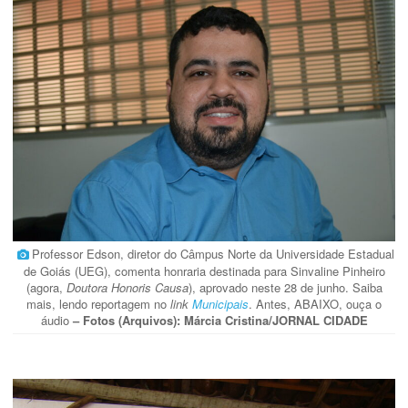
Professor Edson, diretor do Câmpus Norte da Universidade Estadual
de Goiás (UEG), comenta honraria destinada para Sinvaline Pinheiro
(agora,
Doutora Honoris Causa
), aprovado neste 28 de junho. Saiba
mais, lendo reportagem no
link
Municipais
. Antes, ABAIXO, ouça o
áudio
– Fotos (Arquivos): Márcia Cristina/JORNAL CIDADE