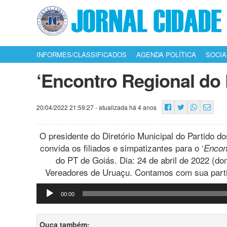
INFORMES/CLASSIFICADOS
AGENDA POLÍTICA
SOCIA
‘Encontro Regional do 
20/04/2022 21:59:27
- atualizada há 4 anos
O presidente do Diretório Municipal do Partido d
convida os filiados e simpatizantes para o ‘
Encon
do PT de Goiás. Dia: 24 de abril de 2022 (do
Vereadores de Uruaçu. Contamos com sua part
Tocador
00:00
de
áudio
Ouça também: