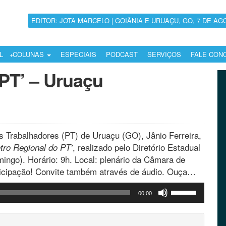
EDITOR: JOTA MARCELO | GOIÂNIA E URUAÇU, GO, 7 DE AG
L
COLUNAS
ESPECIAIS
PODCAST
SERVIÇOS
FALE CON
PT’ – Uruaçu
os Trabalhadores (PT) de Uruaçu (GO), Jânio Ferreira,
, realizado pelo Diretório Estadual
tro Regional do PT’
mingo). Horário: 9h. Local: plenário da Câmara de
icipação! Convite também através de áudio. Ouça…
Use
00:00
as
setas
para