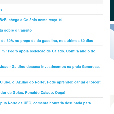
cima
ou
es
para
baixo
B2B’ chega à Goiânia nesta terça 19
para
aumentar
ta sobre o trânsito
ou
diminuir
 de 30% no preço da da gasolina, nos últimos 60 dias
o
volume.
almir Pedro apoia reeleição de Caiado. Confira áudio do
 Moacir Galdino destaca investimentos na praia Generosa,
Clube, o ‘Azulão do Norte’. Pode aprender, cantar e torcer!
dor de Goiás, Ronaldo Caiado. Ouça!
mpus Norte da UEG, comenta honraria destinada para