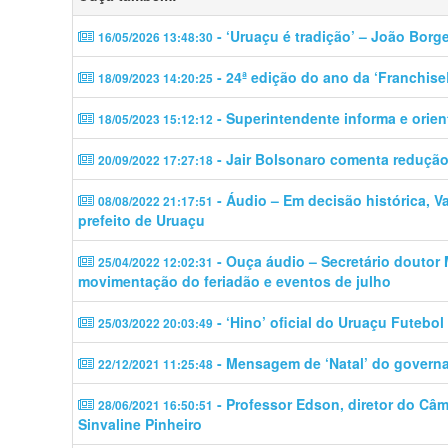
- ‘Uruaçu é tradição’ – João Borg
16/05/2026 13:48:30
- 24ª edição do ano da ‘Franchise
18/09/2023 14:20:25
- Superintendente informa e orien
18/05/2023 15:12:12
- Jair Bolsonaro comenta redução
20/09/2022 17:27:18
- Áudio – Em decisão histórica, V
08/08/2022 21:17:51
prefeito de Uruaçu
- Ouça áudio – Secretário doutor
25/04/2022 12:02:31
movimentação do feriadão e eventos de julho
- ‘Hino’ oficial do Uruaçu Futebol 
25/03/2022 20:03:49
- Mensagem de ‘Natal’ do governa
22/12/2021 11:25:48
- Professor Edson, diretor do Câ
28/06/2021 16:50:51
Sinvaline Pinheiro