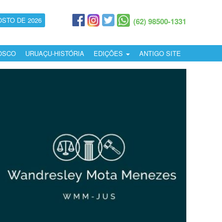
OSTO DE 2026
(62) 98500-1331
OSCO
URUAÇU-HISTÓRIA
EDIÇÕES
ANTIGO SITE