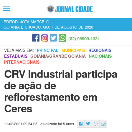
EDITOR: JOTA MARCELO
GOIÂNIA E URUAÇU, GO, 7 DE AGOSTO DE 2026
(62) 98500-1331
VEJA MAIS EM:
PRINCIPAL
MUNICIPAIS
REGIONAIS
ESTADUAIS
GOIÂNIA/GRANDE GOIÂNIA
NACIONAIS
INTERNACIONAIS
CRV Industrial participa
de ação de
reflorestamento em
Ceres
11/02/2021 09:54:05
- atualizada há 5 anos