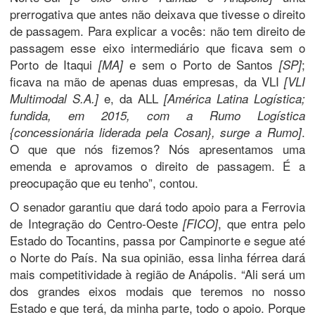
prerrogativa que antes não deixava que tivesse o direito
de passagem. Para explicar a vocês: não tem direito de
passagem esse eixo intermediário que ficava sem o
Porto de Itaqui
e sem o Porto de Santos
;
[MA]
[SP]
ficava na mão de apenas duas empresas, da VLI
[VLI
e, da ALL
Multimodal S.A.]
[América Latina Logística;
fundida, em 2015, com a Rumo Logística
.
{concessionária liderada pela Cosan}, surge a Rumo]
O que que nós fizemos? Nós apresentamos uma
emenda e aprovamos o direito de passagem. É a
preocupação que eu tenho”, contou.
O senador garantiu que dará todo apoio para a Ferrovia
de Integração do Centro-Oeste
, que entra pelo
[FICO]
Estado do Tocantins, passa por Campinorte e segue até
o Norte do País. Na sua opinião, essa linha férrea dará
mais competitividade à região de Anápolis. “Ali será um
dos grandes eixos modais que teremos no nosso
Estado e que terá, da minha parte, todo o apoio. Porque