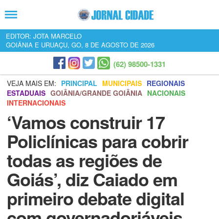
EDITOR: JOTA MARCELO
GOIÂNIA E URUAÇU, GO, 8 DE AGOSTO DE 2026
(62) 98500-1331
VEJA MAIS EM:
PRINCIPAL
MUNICIPAIS
REGIONAIS
ESTADUAIS
GOIÂNIA/GRANDE GOIÂNIA
NACIONAIS
INTERNACIONAIS
‘Vamos construir 17
Policlínicas para cobrir
todas as regiões de
Goiás’, diz Caiado em
primeiro debate digital
com governadoriáveis