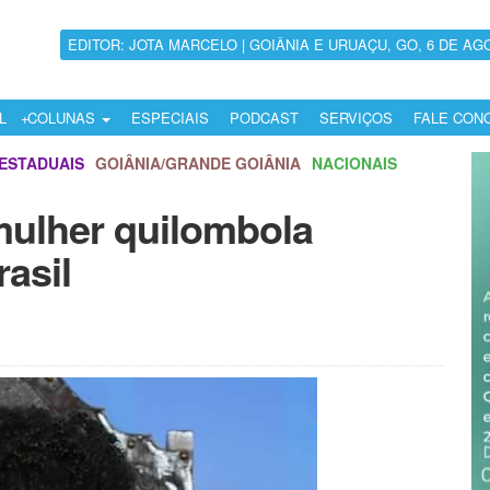
EDITOR: JOTA MARCELO | GOIÂNIA E URUAÇU, GO, 6 DE AG
L
COLUNAS
ESPECIAIS
PODCAST
SERVIÇOS
FALE CON
ESTADUAIS
GOIÂNIA/GRANDE GOIÂNIA
NACIONAIS
mulher quilombola
rasil