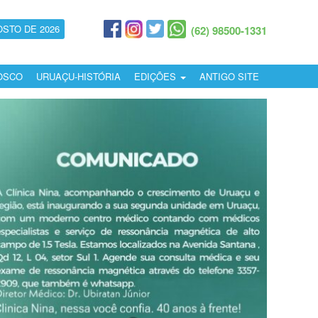
OSTO DE 2026
(62) 98500-1331
OSCO
URUAÇU-HISTÓRIA
EDIÇÕES
ANTIGO SITE