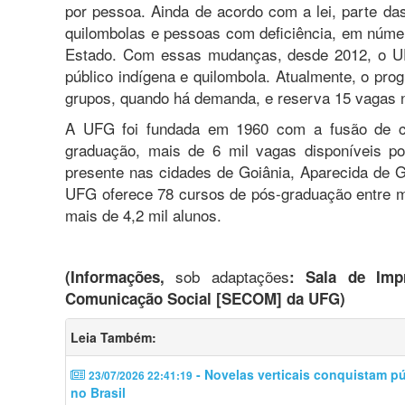
por pessoa. Ainda de acordo com a lei, parte da
quilombolas e pessoas com deficiência, em núme
Estado. Com essas mudanças, desde 2012, o UFG
público indígena e quilombola. Atualmente, o pr
grupos, quando há demanda, e reserva 15 vagas no
A UFG foi fundada em 1960 com a fusão de ci
graduação, mais de 6 mil vagas disponíveis p
presente nas cidades de Goiânia, Aparecida de G
UFG oferece 78 cursos de pós-graduação entre m
mais de 4,2 mil alunos.
sob adaptações
(Informações,
: Sala de Impr
Comunicação Social [SECOM] da UFG)
Leia Também:
- Novelas verticais conquistam p
23/07/2026 22:41:19
no Brasil