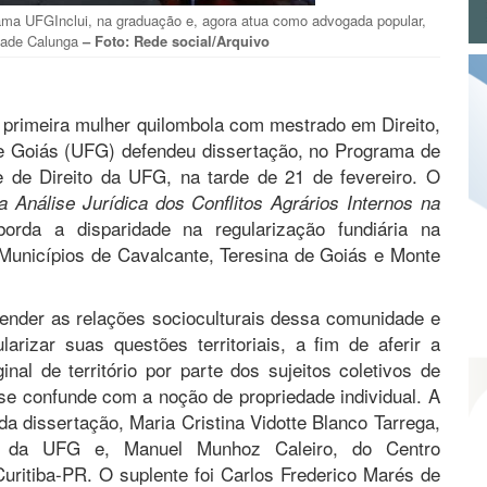
rama UFGInclui, na graduação e, agora atua como advogada popular,
dade Calunga
– Foto: Rede social/Arquivo
 primeira mulher quilombola com mestrado em Direito,
de Goiás (UFG) defendeu dissertação, no Programa de
 de Direito da UFG, na tarde de 21 de fevereiro. O
a Análise Jurídica dos Conflitos Agrários Internos na
borda a disparidade na regularização fundiária na
Municípios de Cavalcante, Teresina de Goiás e Monte
ender as relações socioculturais dessa comunidade e
arizar suas questões territoriais, a fim de aferir a
nal de território por parte dos sujeitos coletivos de
 se confunde com a noção de propriedade individual. A
da dissertação, Maria Cristina Vidotte Blanco Tarrega,
, da UFG e, Manuel Munhoz Caleiro, do Centro
Curitiba-PR. O suplente foi Carlos Frederico Marés de