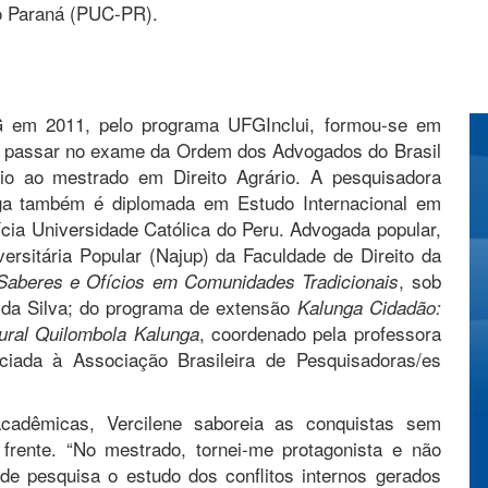
do Paraná (PUC-PR).
FG em 2011, pelo programa UFGInclui, formou-se em
 a passar no exame da Ordem dos Advogados do Brasil
o ao mestrado em Direito Agrário. A pesquisadora
ga também é diplomada em Estudo Internacional em
fícia Universidade Católica do Peru. Advogada popular,
ersitária Popular (Najup) da Faculdade de Direito da
, sob
Saberes e Ofícios em Comunidades Tradicionais
da Silva; do programa de extensão
Kalunga Cidadão:
, coordenado pela professora
ral Quilombola Kalunga
ociada à Associação Brasileira de Pesquisadoras/es
 acadêmicas, Vercilene saboreia as conquistas sem
rente. “No mestrado, tornei-me protagonista e não
de pesquisa o estudo dos conflitos internos gerados