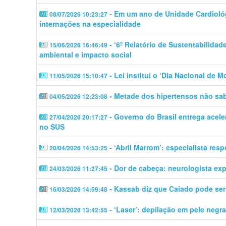
- Em um ano de Unidade Cardiológ
08/07/2026 10:23:27
internações na especialidade
- ‘6º Relatório de Sustentabilidad
15/06/2026 16:46:49
ambiental e impacto social
- Lei institui o ‘Dia Nacional de 
11/05/2026 15:10:47
- Metade dos hipertensos não sab
04/05/2026 12:23:08
- Governo do Brasil entrega acele
27/04/2026 20:17:27
no SUS
- ‘Abril Marrom’: especialista res
20/04/2026 14:53:25
- Dor de cabeça: neurologista ex
24/03/2026 11:27:45
- Kassab diz que Caiado pode ser 
16/03/2026 14:59:48
- ‘Laser’: depilação em pele negr
12/03/2026 13:42:55