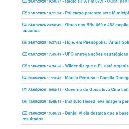
- Rádio RITA Fm 87,9 - Ouça, partic
28/07/2026 10:50:57
- Policarpo percorre sete Municí
27/07/2026 18:11:24
- Obras nas BRs-060 e 452 ampli
24/07/2026 23:58:49
usuários
- Hoje, em Pirenópolis: ‘Arraiá Sol
24/07/2026 10:37:52
- UFG entrega ações estratégicas
03/07/2026 17:45:49
- Wilder diz que o PL está organi
27/06/2026 14:34:58
- Márcia Pedrosa e Camilla Done
26/06/2026 11:23:43
- Governo de Goiás leva Cine Lei
23/06/2026 10:08:41
- Instituto Hesed leva imagem per
13/06/2026 18:49:42
- Daniel Vilela destaca que a bas
13/06/2026 13:46:52
resultados’