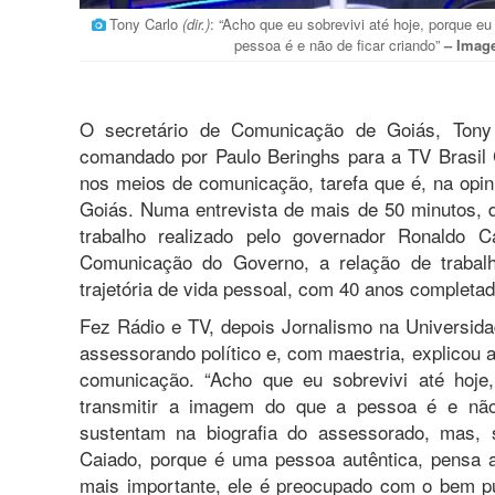
Tony Carlo
(dir.)
: “Acho que eu sobrevivi até hoje, porque e
pessoa é e não de ficar criando”
– Image
O secretário de Comunicação de Goiás, Tony
comandado por Paulo Beringhs para a TV Brasil
nos meios de comunicação, tarefa que é, na opi
Goiás. Numa entrevista de mais de 50 minutos, d
trabalho realizado pelo governador Ronaldo 
Comunicação do Governo, a relação de traba
trajetória de vida pessoal, com 40 anos completad
Fez Rádio e TV, depois Jornalismo na Universida
assessorando político e, com maestria, explicou 
comunicação. “Acho que eu sobrevivi até hoje
transmitir a imagem do que a pessoa é e não 
sustentam na biografia do assessorado, mas, 
Caiado, porque é uma pessoa autêntica, pensa an
mais importante, ele é preocupado com o bem pú