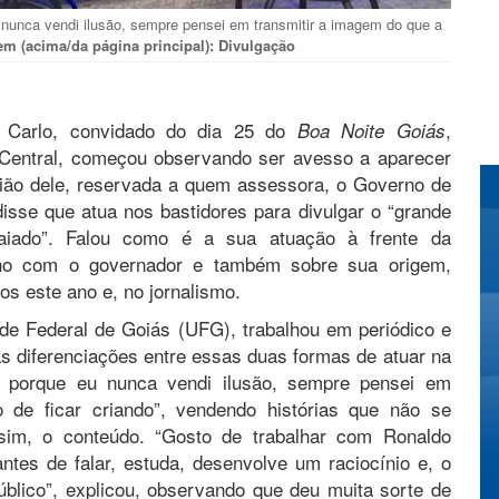
u nunca vendi ilusão, sempre pensei em transmitir a imagem do que a
m (acima/da página principal): Divulgação
 Carlo, convidado do dia 25 do
,
Boa Noite Goiás
 Central, começou observando ser avesso a aparecer
nião dele, reservada a quem assessora, o Governo de
isse que atua nos bastidores para divulgar o “grande
Caiado”. Falou como é a sua atuação à frente da
lho com o governador e também sobre sua origem,
os este ano e, no jornalismo.
de Federal de Goiás (UFG), trabalhou em periódico e
as diferenciações entre essas duas formas de atuar na
, porque eu nunca vendi ilusão, sempre pensei em
de ficar criando”, vendendo histórias que não se
sim, o conteúdo. “Gosto de trabalhar com Ronaldo
tes de falar, estuda, desenvolve um raciocínio e, o
blico”, explicou, observando que deu muita sorte de