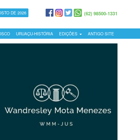
OSTO DE 2026
(62) 98500-1331
OSCO
URUAÇU-HISTÓRIA
EDIÇÕES
ANTIGO SITE