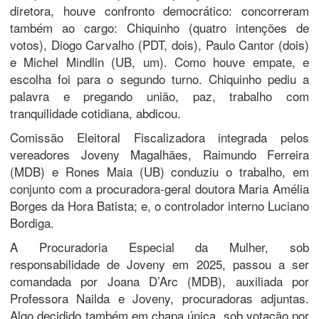
diretora, houve confronto democrático: concorreram
também ao cargo: Chiquinho (quatro intenções de
votos), Diogo Carvalho (PDT, dois), Paulo Cantor (dois)
e Michel Mindlin (UB, um). Como houve empate, e
escolha foi para o segundo turno. Chiquinho pediu a
palavra e pregando união, paz, trabalho com
tranquilidade cotidiana, abdicou.
Comissão Eleitoral Fiscalizadora integrada pelos
vereadores Joveny Magalhães, Raimundo Ferreira
(MDB) e Rones Maia (UB) conduziu o trabalho, em
conjunto com a procuradora-geral doutora Maria Amélia
Borges da Hora Batista; e, o controlador interno Luciano
Bordiga.
A Procuradoria Especial da Mulher, sob
responsabilidade de Joveny em 2025, passou a ser
comandada por Joana D’Arc (MDB), auxiliada por
Professora Nailda e Joveny, procuradoras adjuntas.
Algo decidido também em chapa única, sob votação por