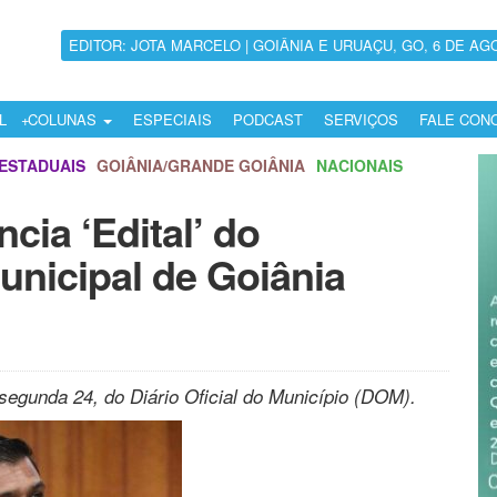
EDITOR: JOTA MARCELO | GOIÂNIA E URUAÇU, GO, 6 DE AG
L
COLUNAS
ESPECIAIS
PODCAST
SERVIÇOS
FALE CON
ESTADUAIS
GOIÂNIA/GRANDE GOIÂNIA
NACIONAIS
cia ‘Edital’ do
nicipal de Goiânia
 segunda 24, do Diário Oficial do Município (DOM).