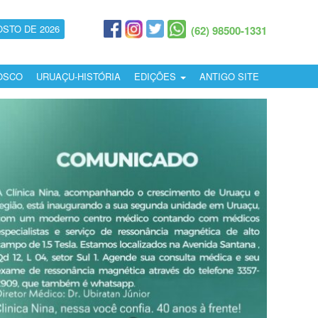
OSTO DE 2026
(62) 98500-1331
OSCO
URUAÇU-HISTÓRIA
EDIÇÕES
ANTIGO SITE