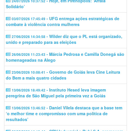
- Hoje, em Pirenópolis: ‘Arraiá
24/07/2026 10:37:52
Solidário’
- UFG entrega ações estratégicas de
03/07/2026 17:45:49
combate à violência contra mulheres
- Wilder diz que o PL está organizado,
27/06/2026 14:34:58
unido e preparado para as eleições
- Márcia Pedrosa e Camilla Donegá são
26/06/2026 11:23:43
homenageadas na Alego
- Governo de Goiás leva Cine Leitura
23/06/2026 10:08:41
do Bem a mais quatro cidades
- Instituto Hesed leva imagem
13/06/2026 18:49:42
peregrina de São Miguel pela primeira vez a Goiás
- Daniel Vilela destaca que a base tem
13/06/2026 13:46:52
‘o melhor time e compromisso com uma política de
resultados’