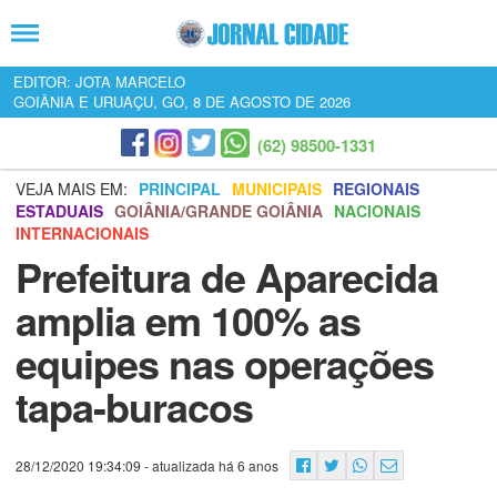
EDITOR: JOTA MARCELO
GOIÂNIA E URUAÇU, GO, 8 DE AGOSTO DE 2026
(62) 98500-1331
VEJA MAIS EM:
PRINCIPAL
MUNICIPAIS
REGIONAIS
ESTADUAIS
GOIÂNIA/GRANDE GOIÂNIA
NACIONAIS
INTERNACIONAIS
Prefeitura de Aparecida
amplia em 100% as
equipes nas operações
tapa-buracos
28/12/2020 19:34:09
- atualizada há 6 anos