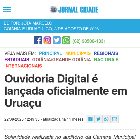
EDITOR: JOTA MARCELO
GOIÂNIA E URUAÇU, GO, 8 DE AGOSTO DE 2026
(62) 98500-1331
VEJA MAIS EM:
PRINCIPAL
MUNICIPAIS
REGIONAIS
ESTADUAIS
GOIÂNIA/GRANDE GOIÂNIA
NACIONAIS
INTERNACIONAIS
Ouvidoria Digital é
lançada oficialmente em
Uruaçu
22/09/2025 12:49:33
- atualizada há 11 meses
Solenidade realizada no auditório da Câmara Municipal