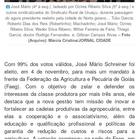
José Mário
(4º à esq.)
, ladeado por Ozires Ribeiro Silva
(5º à esq.)
e
outros sindicalizados do Sindicato Rural de Uruaçu, durante passagem
do agora presidente reeleito pela cidade do Norte goiano… Túlio Garcia;
Roberto Dias dos Reis (Robertinho); Machadinho; José Mário; Ozires
Ribeiro Silva; Weder Silva Ribeiro; Witter Ferreira de Faria; Thiago
Garcia; doutor Rodrigo Fernandes; e, Gilbran Campos Alves
– Foto
(Arquivo): Márcia Cristina/JORNAL CIDADE
Com 99% dos votos válidos, José Mário Schreiner foi
eleito, em 4 de novembro, para mais um mandato à
frente da Federação da Agricultura e Pecuária de Goiás
(Faeg). Com o objetivo de zelar e defender os
interesses da classe produtora por mais três anos, ele
destaca que a nova gestão tem missão de inovar e
fortalecer as cadeias produtivas da agropecuária, entre
elas a cooperação e o associativismo, além da
educação e qualificação profissional e políticas de
garantia de redução de custos e riscos para a
agricultura. A votação aconteceu na sede da Faeg, em