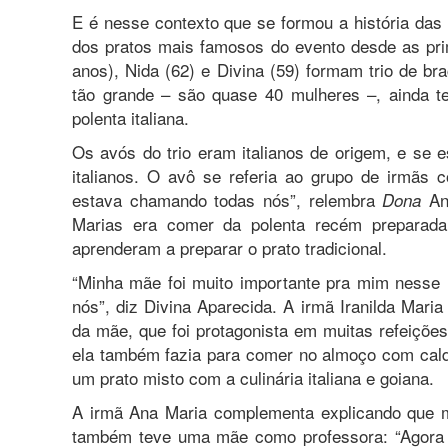
E é nesse contexto que se formou a história das 
dos pratos mais famosos do evento desde as pri
anos), Nida (62) e Divina (59) formam trio de b
tão grande – são quase 40 mulheres –, ainda te
polenta italiana.
Os avós do trio eram italianos de origem, e se 
italianos. O avô se referia ao grupo de irmãs
estava chamando todas nós”, relembra
Ana
Dona
Marias era comer da polenta recém preparada
aprenderam a preparar o prato tradicional.
“Minha mãe foi muito importante pra mim nesse 
nós”, diz Divina Aparecida. A irmã Iranilda Maria
da mãe, que foi protagonista em muitas refeiçõe
ela também fazia para comer no almoço com caldo
um prato misto com a culinária italiana e goiana.
A irmã Ana Maria complementa explicando que 
também teve uma mãe como professora: “Agora e