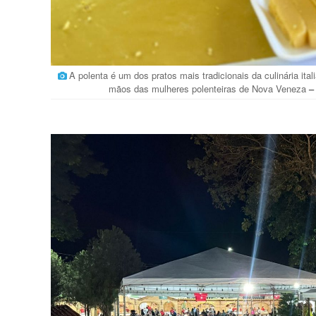
A polenta é um dos pratos mais tradicionais da culinária it
mãos das mulheres polenteiras de Nova Veneza
–