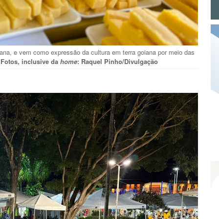
aliana, e vem como expressão da cultura em terra goiana por meio das
 Fotos, inclusive da
home
: Raquel Pinho/Divulgação