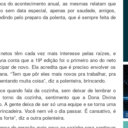
poca do acontecimento anual, as mesmas relatam que
mo sem data especial, apenas por saudade, amigos,
dindo pelo preparo da polenta, que é sempre feita de
netos têm cada vez mais interesse pelas raízes, e
na conta que a 19ª edição foi o primeiro ano do neto
cipar de novo. Ela acredita que é preciso envolver os
ana. “Tem que pôr eles mais novos pra trabalhar, pra
ntando muita coisa”, diz a polenteira, brincando.
ce quando fala da cozinha, sem deixar de lembrar o
 torno da cozinha, sentimento que a Dona Divina
o. A gente deixa de ser só uma equipe e se torna uma
incadeira. Você nem vê o dia passar. É cansativo, é
forte”, diz a outra polenteira.
ença de geração mais nova na cozinha para continuar