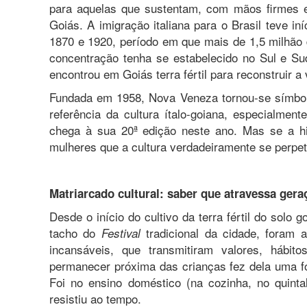
para aquelas que sustentam, com mãos firmes e 
Goiás. A imigração italiana para o Brasil teve in
1870 e 1920, período em que mais de 1,5 milhão
concentração tenha se estabelecido no Sul e Su
encontrou em Goiás terra fértil para reconstruir a v
Fundada em 1958, Nova Veneza tornou-se símbol
referência da cultura ítalo-goiana, especialmen
chega à sua 20ª edição neste ano. Mas se a his
mulheres que a cultura verdadeiramente se perpet
Matriarcado cultural: saber que atravessa gera
Desde o início do cultivo da terra fértil do solo
tacho do
tradicional da cidade, foram 
Festival
incansáveis, que transmitiram valores, hábit
permanecer próxima das crianças fez dela uma for
Foi no ensino doméstico (na cozinha, no quintal
resistiu ao tempo.