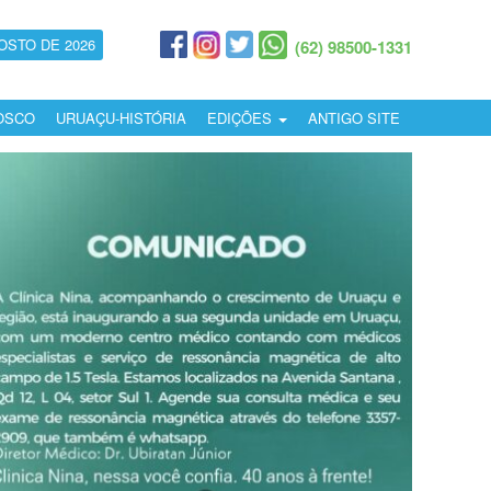
OSTO DE 2026
(62) 98500-1331
OSCO
URUAÇU-HISTÓRIA
EDIÇÕES
ANTIGO SITE