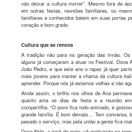
não deixar a cultura morrer”. Mesmo fora da é
em outras festas, reuniões familiares, ou mes
familiares e conhecidos batem em suas portas pe
coração e bom grado.
Cultura que se renova
A tradição não para na geração das irmãs. Os 
alguns já começaram a atuar no Festival. Dona A
João Pedro, e que este ano o rapaz já quer parti
mais jovens para manter a chama da cultura itali
aprender. Porque nós já estamos velhas e não ague
Ainda assim, o brilho nos olhos de Ana permane
quanto ama os dias de festa e a reunião em
compartilha. “O povo fica todo animado, é gostos
grande família. É bom demais… Tem conversa, br
pesado o serviço, mas pela união a gente fica mais 
Dona Nida, a irmã do meio, vê motivação na pres