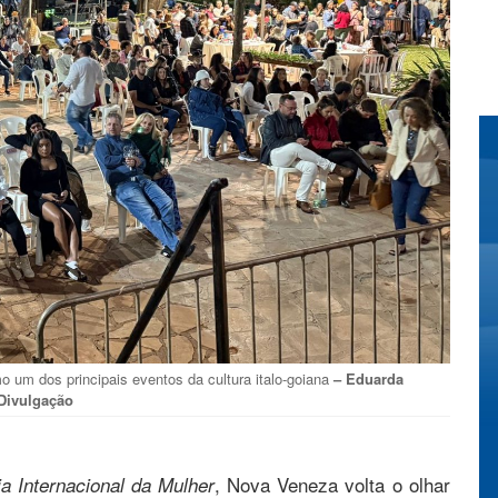
 um dos principais eventos da cultura italo-goiana
– Eduarda
/Divulgação
, Nova Veneza volta o olhar
a Internacional da Mulher