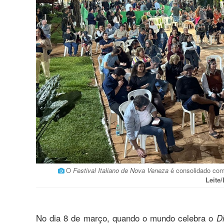
O
Festival Italiano de Nova Veneza
é consolidado como
Leite
No dia 8 de março, quando o mundo celebra o
Di