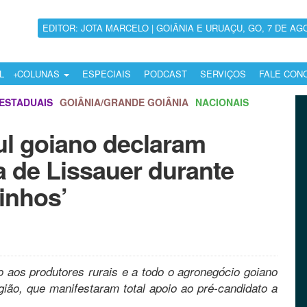
EDITOR: JOTA MARCELO | GOIÂNIA E URUAÇU, GO, 7 DE AG
L
COLUNAS
ESPECIAIS
PODCAST
SERVIÇOS
FALE CON
ESTADUAIS
GOIÂNIA/GRANDE GOIÂNIA
NACIONAIS
ul goiano declaram
a de Lissauer durante
inhos’
o aos produtores rurais e a todo o agronegócio goiano
gião, que manifestaram total apoio ao pré-candidato a