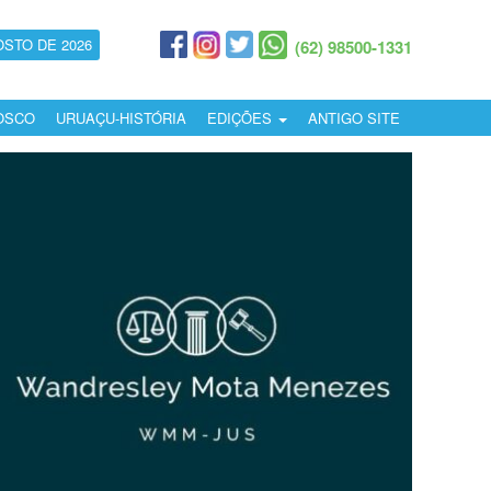
OSTO DE 2026
(62) 98500-1331
OSCO
URUAÇU-HISTÓRIA
EDIÇÕES
ANTIGO SITE