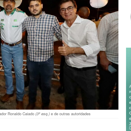
nador Ronaldo Caiado
(3º esq.)
e de outras autoridades