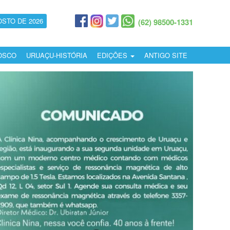
OSTO DE 2026
(62) 98500-1331
OSCO
URUAÇU-HISTÓRIA
EDIÇÕES
ANTIGO SITE