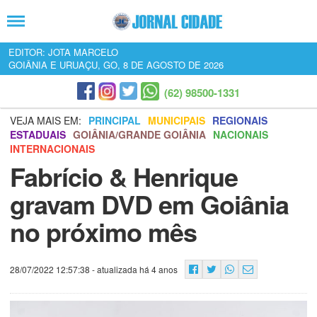
EDITOR: JOTA MARCELO
GOIÂNIA E URUAÇU, GO, 8 DE AGOSTO DE 2026
(62) 98500-1331
VEJA MAIS EM:
PRINCIPAL
MUNICIPAIS
REGIONAIS
ESTADUAIS
GOIÂNIA/GRANDE GOIÂNIA
NACIONAIS
INTERNACIONAIS
Fabrício & Henrique
gravam DVD em Goiânia
no próximo mês
28/07/2022 12:57:38
- atualizada há 4 anos