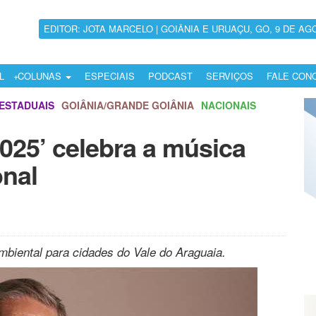
EDITOR: JOTA MARCELO | GOIÂNIA E URUAÇU, GO, 9 DE AG
L
COLUNAS
ESPECIAIS
PODCAST
SERVIÇOS
FALE CON
ESTADUAIS
GOIÂNIA/GRANDE GOIÂNIA
NACIONAIS
2025’ celebra a música
onal
ambiental para cidades do Vale do Araguaia.