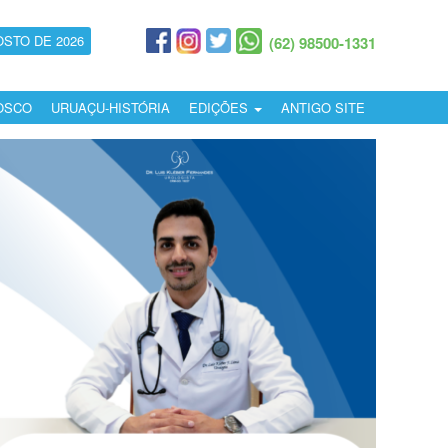
OSTO DE 2026
(62) 98500-1331
OSCO
URUAÇU-HISTÓRIA
EDIÇÕES
ANTIGO SITE