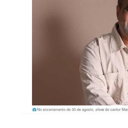
No encerramento de 30 de agosto,
show
do cantor Mar