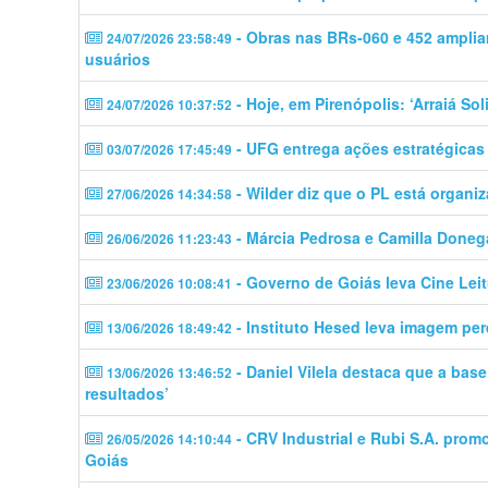
- Obras nas BRs-060 e 452 ampli
24/07/2026 23:58:49
usuários
- Hoje, em Pirenópolis: ‘Arraiá Sol
24/07/2026 10:37:52
- UFG entrega ações estratégicas
03/07/2026 17:45:49
- Wilder diz que o PL está organi
27/06/2026 14:34:58
- Márcia Pedrosa e Camilla Done
26/06/2026 11:23:43
- Governo de Goiás leva Cine Lei
23/06/2026 10:08:41
- Instituto Hesed leva imagem per
13/06/2026 18:49:42
- Daniel Vilela destaca que a bas
13/06/2026 13:46:52
resultados’
- CRV Industrial e Rubi S.A. pro
26/05/2026 14:10:44
Goiás