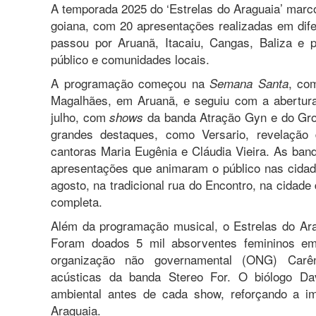
A temporada 2025 do ‘Estrelas do Araguaia’ marc
goiana, com 20 apresentações realizadas em dif
passou por Aruanã, Itacaiu, Cangas, Baliza e pe
público e comunidades locais.
A programação começou na
, co
Semana Santa
Magalhães, em Aruanã, e seguiu com a abertura
julho, com
da banda Atração Gyn e do Groo
shows
grandes destaques, como Versario, revelação
cantoras Maria Eugênia e Cláudia Vieira. As ba
apresentações que animaram o público nas cidad
agosto, na tradicional rua do Encontro, na cidad
completa.
Além da programação musical, o Estrelas do Ar
Foram doados 5 mil absorventes femininos em
organização não governamental (ONG) Carê
acústicas da banda Stereo For. O biólogo Dav
ambiental antes de cada show, reforçando a im
Araguaia.