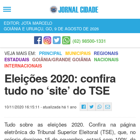
EDITOR: JOTA MARCELO
GOIÂNIA E URUAÇU, GO, 9 DE AGOSTO DE 2026
(62) 98500-1331
VEJA MAIS EM:
PRINCIPAL
MUNICIPAIS
REGIONAIS
ESTADUAIS
GOIÂNIA/GRANDE GOIÂNIA
NACIONAIS
INTERNACIONAIS
Eleições 2020: confira
tudo no ‘site’ do TSE
10/11/2020 16:15:11
- atualizada há 1 ano
Tudo sobre as eleições 2020. Confira na página
eletrônica do Tribunal Superior Eleitoral (TSE), que, no
próprio domingo 15 de novembro, estará com 100% da