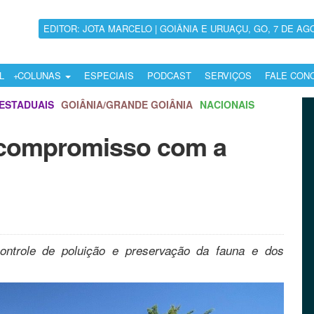
EDITOR: JOTA MARCELO | GOIÂNIA E URUAÇU, GO, 7 DE AG
L
COLUNAS
ESPECIAIS
PODCAST
SERVIÇOS
FALE CON
ESTADUAIS
GOIÂNIA/GRANDE GOIÂNIA
NACIONAIS
a compromisso com a
ontrole de poluição e preservação da fauna e dos