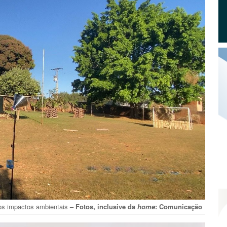
dos impactos ambientais
– Fotos, inclusive da
home
: Comunicação