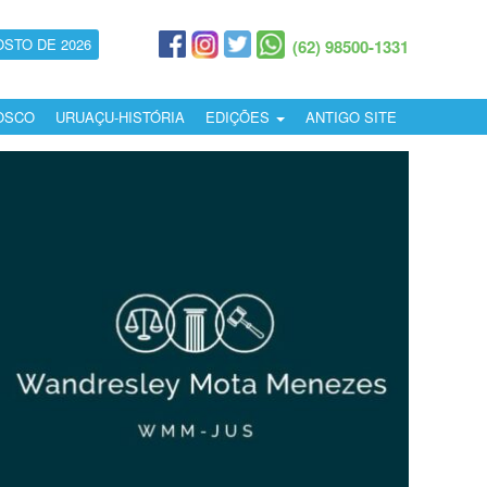
OSTO DE 2026
(62) 98500-1331
OSCO
URUAÇU-HISTÓRIA
EDIÇÕES
ANTIGO SITE