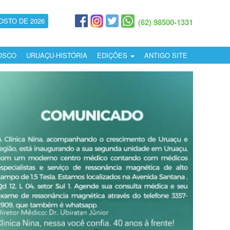
OSTO DE 2026
(62) 98500-1331
OSCO
URUAÇU-HISTÓRIA
EDIÇÕES
ANTIGO SITE