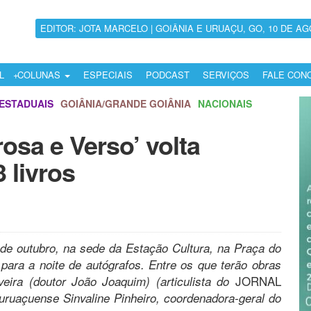
EDITOR: JOTA MARCELO | GOIÂNIA E URUAÇU, GO, 10 DE AG
L
COLUNAS
ESPECIAIS
PODCAST
SERVIÇOS
FALE CON
ESTADUAIS
GOIÂNIA/GRANDE GOIÂNIA
NACIONAIS
osa e Verso’ volta
 livros
 de outubro, na sede da Estação Cultura, na Praça do
para a noite de autógrafos. Entre os que terão obras
JORNAL
eira (doutor João Joaquim) (articulista do
 uruaçuense Sinvaline Pinheiro, coordenadora-geral do