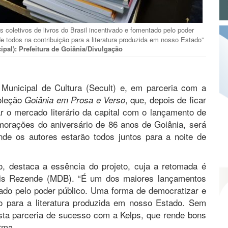
 coletivos de livros do Brasil incentivado e fomentado pelo poder
de todos na contribuição para a literatura produzida em nosso Estado”
cipal): Prefeitura de Goiânia/Divulgação
 Municipal de Cultura (Secult) e, em parceria com a
coleção
, que, depois de ficar
Goiânia em Prosa e Verso
r o mercado literário da capital com o lançamento de
morações do aniversário de 86 anos de Goiânia, será
nde os autores estarão todos juntos para a noite de
o, destaca a essência do projeto, cuja a retomada é
ris Rezende (MDB). “É um dos maiores lançamentos
ntado pelo poder público. Uma forma de democratizar e
ção para a literatura produzida em nosso Estado. Sem
ta parceria de sucesso com a Kelps, que rende bons
irma.