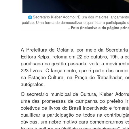
Secretário Kleber Adorno: “É um dos maiores lançamentos
público. Uma forma de democratizar e qualificar a participação 
– Foto (inclusive a da página prin
A Prefeitura de Goiânia, por meio da Secretaria
Editora Kelps, retoma em 22 de outubro, 19h, a 
paralisada na gestão passada, volta a movimenta
223 livros. O lançamento, que é parte das come
na Estação Cultura, na Praça do Trabalhador, o
autógrafos.
O secretário municipal de Cultura, Kleber Adorn
uma das promessas de campanha do prefeito I
coletivos de livros do Brasil incentivado e fome
qualificar a participação de todos na contribui
dúvidas, um nobre motivo para comemorarmos es
frutos à cultura de Goiânia e aos goianienses”, af