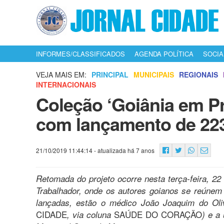
INFORMES/CLASSIFICADOS
AGENDA POLÍTICA
SOCIA
VEJA MAIS EM:
PRINCIPAL
MUNICIPAIS
REGIONAIS
INTERNACIONAIS
Coleção ‘Goiânia em Pr
com lançamento de 223
21/10/2019 11:44:14
- atualizada há 7 anos
Retomada do projeto ocorre nesta terça-feira, 22
Trabalhador, onde os autores goianos se reúnem 
lançadas, estão o médico João Joaquim do Oliv
CIDADE
SAÚDE DO CORAÇÃO
, via coluna
) e a