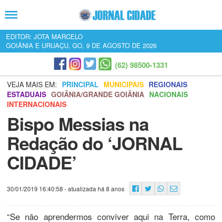
EDITOR: JOTA MARCELO
GOIÂNIA E URUAÇU, GO, 9 DE AGOSTO DE 2026
(62) 98500-1331
VEJA MAIS EM:
PRINCIPAL
MUNICIPAIS
REGIONAIS
ESTADUAIS
GOIÂNIA/GRANDE GOIÂNIA
NACIONAIS
INTERNACIONAIS
Bispo Messias na
Redação do ‘JORNAL
CIDADE’
30/01/2019 16:40:58
- atualizada há 8 anos
“Se não aprendermos conviver aqui na Terra, como