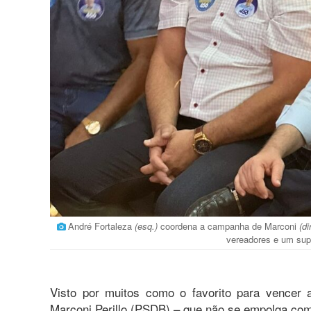
André Fortaleza
(esq.)
coordena a campanha de Marconi
(di
vereadores e um sup
Visto por muitos como o favorito para vencer 
Marconi Perillo (PSDB) – que não se empolga com 