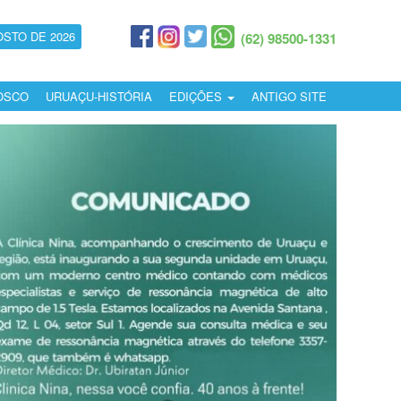
OSTO DE 2026
(62) 98500-1331
OSCO
URUAÇU-HISTÓRIA
EDIÇÕES
ANTIGO SITE