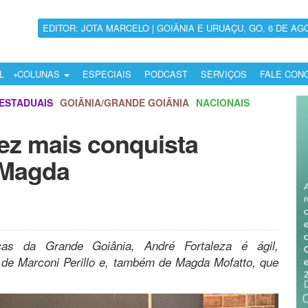
EDITOR: JOTA MARCELO | GOIÂNIA E URUAÇU, GO, 6 DE AG
L
COLUNAS
ESPECIAIS
PODCAST
SERVIÇOS
FALE CON
ESTADUAIS
GOIÂNIA/GRANDE GOIÂNIA
NACIONAIS
ez mais conquista
 Magda
cas da Grande Goiânia, André Fortaleza é ágil,
 de Marconi Perillo e, também de Magda Mofatto, que