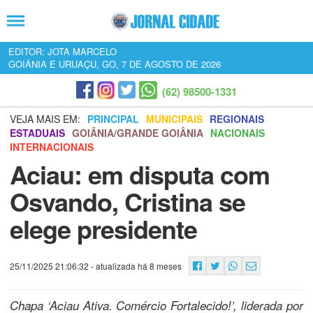
EDITOR: JOTA MARCELO
GOIÂNIA E URUAÇU, GO, 7 DE AGOSTO DE 2026
(62) 98500-1331
VEJA MAIS EM:
PRINCIPAL
MUNICIPAIS
REGIONAIS
ESTADUAIS
GOIÂNIA/GRANDE GOIÂNIA
NACIONAIS
INTERNACIONAIS
Aciau: em disputa com
Osvando, Cristina se
elege presidente
25/11/2025 21:06:32
- atualizada há 8 meses
Chapa ‘Aciau Ativa. Comércio Fortalecido!’, liderada por