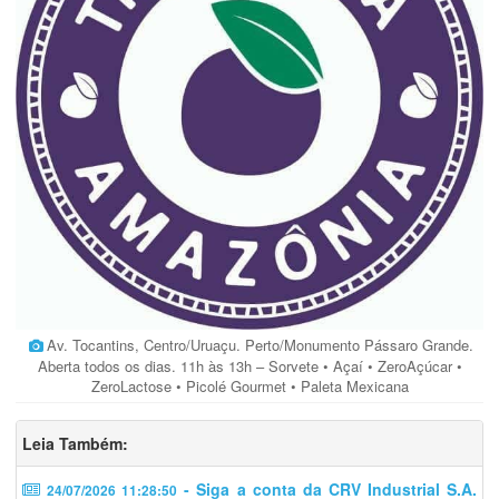
Av. Tocantins, Centro/Uruaçu. Perto/Monumento Pássaro Grande.
Aberta todos os dias. 11h às 13h – Sorvete • Açaí • ZeroAçúcar •
ZeroLactose • Picolé Gourmet • Paleta Mexicana
Leia Também:
- Siga a conta da CRV Industrial S.A.
24/07/2026 11:28:50