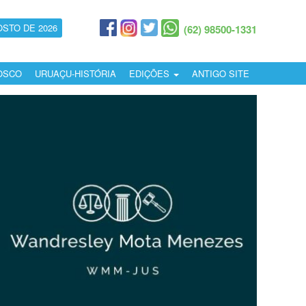
OSTO DE 2026
(62) 98500-1331
OSCO
URUAÇU-HISTÓRIA
EDIÇÕES
ANTIGO SITE