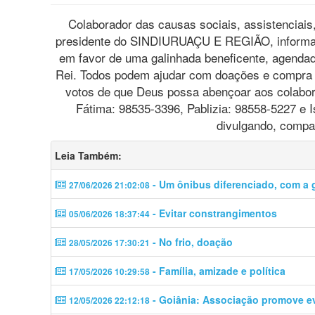
Colaborador das causas sociais, assistenciais,
presidente do SINDIURUAÇU E REGIÃO, informa q
em favor de uma galinhada beneficente, agendada
Rei. Todos podem ajudar com doações e compra 
votos de que Deus possa abençoar aos colabor
Fátima: 98535-3396, Pablizia: 98558-5227 e
divulgando, compar
Leia Também:
- Um ônibus diferenciado, com a g
27/06/2026 21:02:08
- Evitar constrangimentos
05/06/2026 18:37:44
- No frio, doação
28/05/2026 17:30:21
- Família, amizade e política
17/05/2026 10:29:58
- Goiânia: Associação promove 
12/05/2026 22:12:18