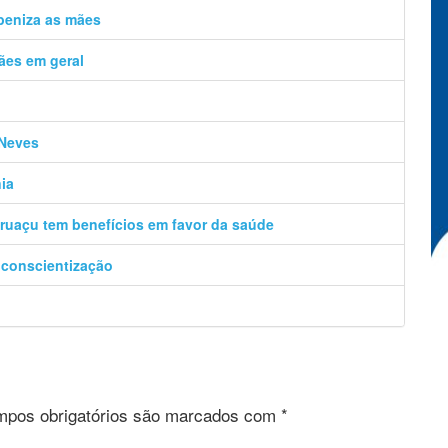
beniza as mães
ães em geral
 Neves
ia
Uruaçu tem benefícios em favor da saúde
 conscientização
pos obrigatórios são marcados com
*