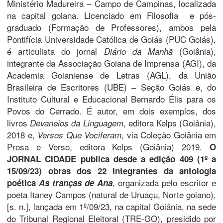
Ministério Madureira – Campo de Campinas, localizada
na capital goiana. Licenciado em Filosofia e pós-
graduado (Formação de Professores), ambos pela
Pontifícia Universidade Católica de Goiás (PUC Goiás),
é articulista do jornal
(Goiânia),
Diário da Manhã
integrante da Associação Goiana de Imprensa (AGI), da
Academia Goianiense de Letras (AGL), da União
Brasileira de Escritores (UBE) – Seção Goiás e, do
Instituto Cultural e Educacional Bernardo Élis para os
Povos do Cerrado. É autor, em dois exemplos, dos
livros
, editora Kelps (Goiânia),
Devaneios da Linguagem
2018 e,
, via Coleção Goiânia em
Versos Que Vociferam
Prosa e Verso, editora Kelps (Goiânia) 2019.
O
JORNAL CIDADE publica desde a edição 409 (1º a
15/09/23) obras dos 22 integrantes da antologia
, organizada pelo escritor e
poética
As tranças de Ana
poeta Itaney Campos (natural de Uruaçu, Norte goiano),
[s. n.], lançada em 1º/09/23, na capital Goiânia, na sede
do Tribunal Regional Eleitoral (TRE-GO), presidido por