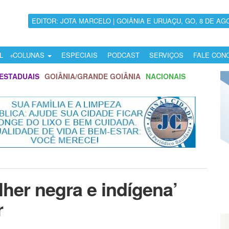
EDITOR: JOTA MARCELO | GOIÂNIA E URUAÇU, GO, 8 DE AG
L
COLUNAS
ESPECIAIS
PODCAST
SERVIÇOS
FALE CON
ESTADUAIS
GOIÂNIA/GRANDE GOIÂNIA
NACIONAIS
lher negra e indígena’
r