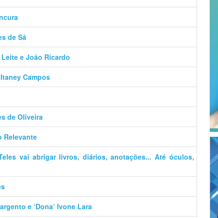
ancura
es de Sá
 Leite e João Ricardo
– Itaney Campos
es de Oliveira
o Relevante
es vai abrigar livros, diários, anotações... Até óculos,
es
argento e ‘Dona’ Ivone Lara