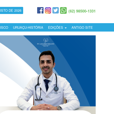
OSTO DE 2026
(62) 98500-1331
OSCO
URUAÇU-HISTÓRIA
EDIÇÕES
ANTIGO SITE