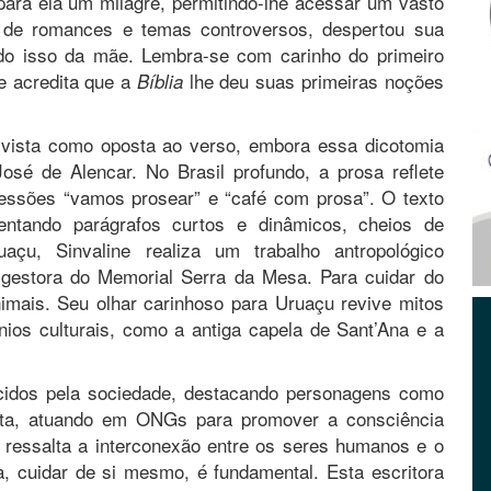
para ela um milagre, permitindo-lhe acessar um vasto
eio de romances e temas controversos, despertou sua
ndo isso da mãe. Lembra-se com carinho do primeiro
 e acredita que a
lhe deu suas primeiras noções
Bíblia
e vista como oposta ao verso, embora essa dicotomia
sé de Alencar. No Brasil profundo, a prosa reflete
essões “vamos prosear” e “café com prosa”. O texto
sentando parágrafos curtos e dinâmicos, cheios de
uaçu, Sinvaline realiza um trabalho antropológico
i gestora do Memorial Serra da Mesa. Para cuidar do
imais. Seu olhar carinhoso para Uruaçu revive mitos
ios culturais, como a antiga capela de Sant’Ana e a
ecidos pela sociedade, destacando personagens como
ista, atuando em ONGs para promover a consciência
o ressalta a interconexão entre os seres humanos e o
a, cuidar de si mesmo, é fundamental. Esta escritora