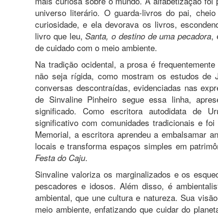
mais curiosa sobre o mundo. A alfabetização foi 
universo literário. O guarda-livros do pai, ch
curiosidade, e ela devorava os livros, esconde
livro que leu,
,
Santa, o destino de uma pecadora
de cuidado com o meio ambiente.
Na tradição ocidental, a prosa é frequentement
não seja rígida, como mostram os estudos de Jo
conversas descontraídas, evidenciadas nas expr
de Sinvaline Pinheiro segue essa linha, apre
significado. Como escritora autodidata de Ur
significativo com comunidades tradicionais e fo
Memorial, a escritora aprendeu a embalsamar an
locais e transforma espaços simples em patrimôn
.
Festa do Caju
Sinvaline valoriza os marginalizados e os esqu
pescadores e idosos. Além disso, é ambiental
ambiental, que une cultura e natureza. Sua visã
meio ambiente, enfatizando que cuidar do planet