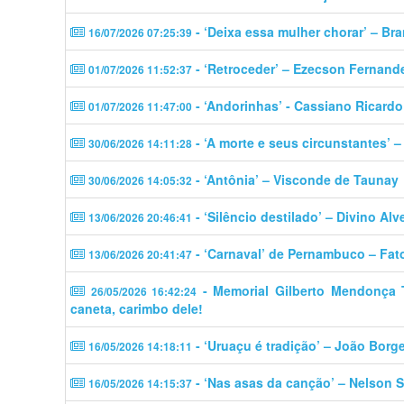
- ‘Deixa essa mulher chorar’ – Br
16/07/2026 07:25:39
- ‘Retroceder’ – Ezecson Fernand
01/07/2026 11:52:37
- ‘Andorinhas’ - Cassiano Ricardo
01/07/2026 11:47:00
- ‘A morte e seus circunstantes’ 
30/06/2026 14:11:28
- ‘Antônia’ – Visconde de Taunay
30/06/2026 14:05:32
- ‘Silêncio destilado’ – Divino Alv
13/06/2026 20:46:41
- ‘Carnaval’ de Pernambuco – Fat
13/06/2026 20:41:47
- Memorial Gilberto Mendonça Tel
26/05/2026 16:42:24
caneta, carimbo dele!
- ‘Uruaçu é tradição’ – João Borg
16/05/2026 14:18:11
- ‘Nas asas da canção’ – Nelson S
16/05/2026 14:15:37