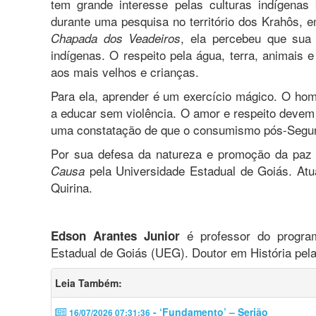
tem grande interesse pelas culturas indígenas 
durante uma pesquisa no território dos Krahôs, 
, ela percebeu que sua
Chapada dos Veadeiros
indígenas. O respeito pela água, terra, animais 
aos mais velhos e crianças.
Para ela, aprender é um exercício mágico. O ho
a educar sem violência. O amor e respeito devem 
uma constatação de que o consumismo pós-Segund
Por sua defesa da natureza e promoção da paz 
pela Universidade Estadual de Goiás. Atu
Causa
Quirina.
é professor do progra
Edson Arantes Junior
Estadual de Goiás (UEG). Doutor em História pel
Leia Também:
- ‘Fundamento’ – Serjão
16/07/2026 07:31:36