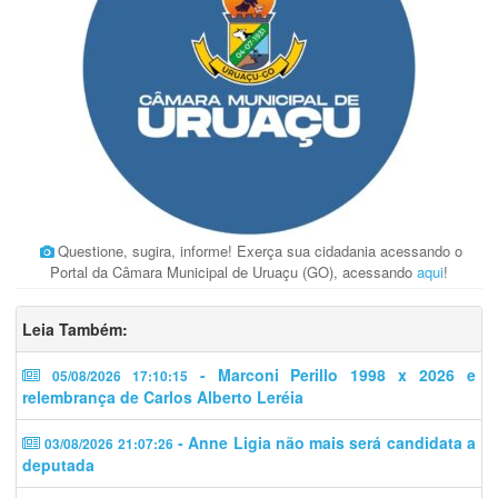
Questione, sugira, informe! Exerça sua cidadania acessando o
Portal da Câmara Municipal de Uruaçu (GO), acessando
aqui
!
Leia Também:
- Marconi Perillo 1998 x 2026 e
05/08/2026 17:10:15
relembrança de Carlos Alberto Leréia
- Anne Ligia não mais será candidata a
03/08/2026 21:07:26
deputada