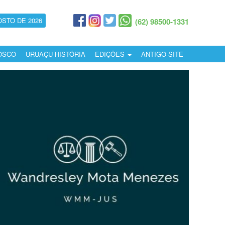
OSTO DE 2026
(62) 98500-1331
OSCO
URUAÇU-HISTÓRIA
EDIÇÕES
ANTIGO SITE