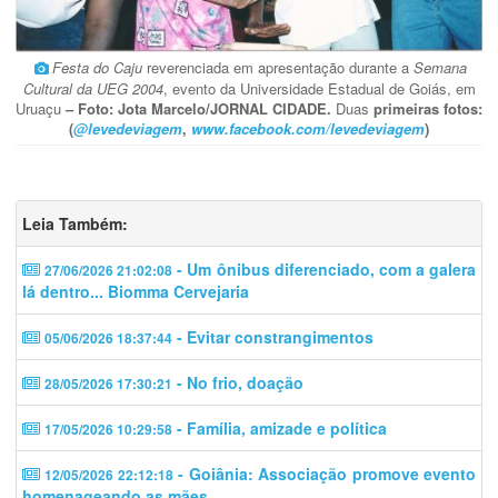
Festa do Caju
reverenciada em apresentação durante a
Semana
Cultural da UEG 2004
, evento da Universidade Estadual de Goiás, em
Uruaçu
– Foto: Jota Marcelo/JORNAL CIDADE.
Duas
primeiras fotos:
(
@levedeviagem
,
www.facebook.com/levedeviagem
)
Leia Também:
- Um ônibus diferenciado, com a galera
27/06/2026 21:02:08
lá dentro... Biomma Cervejaria
- Evitar constrangimentos
05/06/2026 18:37:44
- No frio, doação
28/05/2026 17:30:21
- Família, amizade e política
17/05/2026 10:29:58
- Goiânia: Associação promove evento
12/05/2026 22:12:18
homenageando as mães