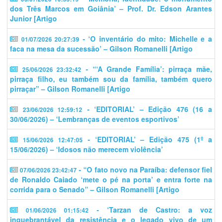
dos Três Marcos em Goiânia’ – Prof. Dr. Edson Arantes
Junior [Artigo
- ‘O inventário do mito: Michelle e a
01/07/2026 20:27:39
faca na mesa da sucessão’ – Gilson Romanelli [Artigo
- “‘A Grande Família’: pirraça mãe,
25/06/2026 23:32:42
pirraça filho, eu também sou da família, também quero
pirraçar” – Gilson Romanelli [Artigo
- ‘EDITORIAL’ – Edição 476 (16 a
23/06/2026 12:59:12
30/06/2026) – ‘Lembranças de eventos esportivos’
- ‘EDITORIAL’ – Edição 475 (1º a
15/06/2026 12:47:05
15/06/2026) – ‘Idosos não merecem violência’
- “O fato novo na Paraíba: defensor fiel
07/06/2026 23:42:47
de Ronaldo Caiado ‘mete o pé na porta’ e entra forte na
corrida para o Senado” – Gilson Romanelli [Artigo
- ‘Tarzan de Castro: a voz
01/06/2026 01:15:42
inquebrantável da resistência e o legado vivo de um