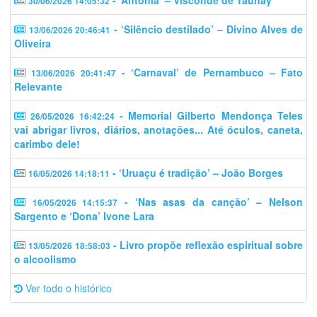
30/06/2026 14:05:32
- ‘Silêncio destilado’ – Divino Alves de
13/06/2026 20:46:41
Oliveira
- ‘Carnaval’ de Pernambuco – Fato
13/06/2026 20:41:47
Relevante
- Memorial Gilberto Mendonça Teles
26/05/2026 16:42:24
vai abrigar livros, diários, anotações... Até óculos, caneta,
carimbo dele!
- ‘Uruaçu é tradição’ – João Borges
16/05/2026 14:18:11
- ‘Nas asas da canção’ – Nelson
16/05/2026 14:15:37
Sargento e ‘Dona’ Ivone Lara
- Livro propõe reflexão espiritual sobre
13/05/2026 18:58:03
o alcoolismo
Ver todo o histórico