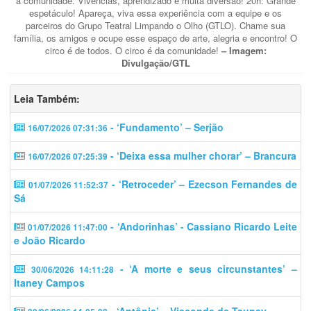
a comunidade. Vivências, aprendizado e muita diversão! 20h: Grande
espetáculo! Apareça, viva essa experiência com a equipe e os
parceiros do Grupo Teatral Limpando o Olho (GTLO). Chame sua
família, os amigos e ocupe esse espaço de arte, alegria e encontro! O
circo é de todos. O circo é da comunidade!
– Imagem:
Divulgação/GTL
Leia Também:
- ‘Fundamento’ – Serjão
16/07/2026 07:31:36
- ‘Deixa essa mulher chorar’ – Brancura
16/07/2026 07:25:39
- ‘Retroceder’ – Ezecson Fernandes de
01/07/2026 11:52:37
Sá
- ‘Andorinhas’ - Cassiano Ricardo Leite
01/07/2026 11:47:00
e João Ricardo
- ‘A morte e seus circunstantes’ –
30/06/2026 14:11:28
Itaney Campos
- ‘Antônia’ – Visconde de Taunay