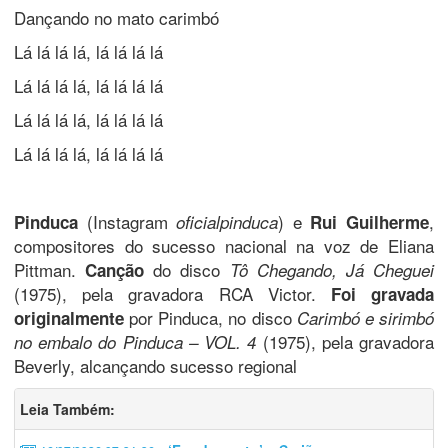
Dançando no mato carimbó
Lá lá lá lá, lá lá lá lá
Lá lá lá lá, lá lá lá lá
Lá lá lá lá, lá lá lá lá
Lá lá lá lá, lá lá lá lá
(Instagram
) e
,
Pinduca
oficialpinduca
Rui Guilherme
compositores do sucesso nacional na voz de Eliana
Pittman.
do disco
Canção
Tô Chegando, Já Cheguei
(1975), pela gravadora RCA Victor.
Foi gravada
por Pinduca, no disco
originalmente
Carimbó e sirimbó
(1975), pela gravadora
no embalo do Pinduca – VOL. 4
Beverly, alcançando sucesso regional
Leia Também: