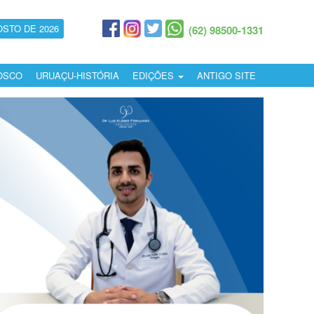
OSTO DE 2026
(62) 98500-1331
OSCO
URUAÇU-HISTÓRIA
EDIÇÕES
ANTIGO SITE