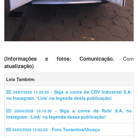
Com
(Informações e fotos: Comunicação.
atualização)
Leia Também:
- Siga a conta da CRV Industrial S.A.
24/07/2026 11:28:50
no Instagram. ‘Link’ na legenda desta publicação!
- Siga a conta da Rubi S.A. no
28/04/2026 10:10:30
Instagram. ‘Link’ na legenda dessa publicação!
- Foto Tocantins/Uruaçu
04/03/2026 12:02:53