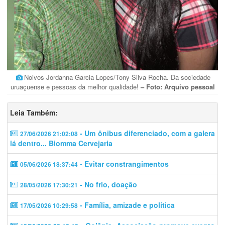
Noivos Jordanna Garcia Lopes/Tony Silva Rocha. Da sociedade
uruaçuense e pessoas da melhor qualidade!
– Foto: Arquivo pessoal
Leia Também:
- Um ônibus diferenciado, com a galera
27/06/2026 21:02:08
lá dentro... Biomma Cervejaria
- Evitar constrangimentos
05/06/2026 18:37:44
- No frio, doação
28/05/2026 17:30:21
- Família, amizade e política
17/05/2026 10:29:58