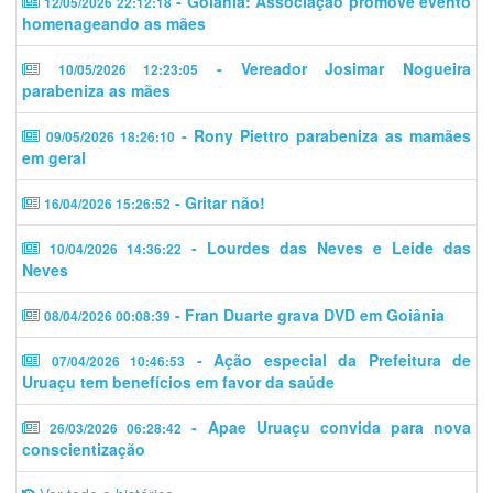
- Goiânia: Associação promove evento
12/05/2026 22:12:18
homenageando as mães
- Vereador Josimar Nogueira
10/05/2026 12:23:05
parabeniza as mães
- Rony Piettro parabeniza as mamães
09/05/2026 18:26:10
em geral
- Gritar não!
16/04/2026 15:26:52
- Lourdes das Neves e Leide das
10/04/2026 14:36:22
Neves
- Fran Duarte grava DVD em Goiânia
08/04/2026 00:08:39
- Ação especial da Prefeitura de
07/04/2026 10:46:53
Uruaçu tem benefícios em favor da saúde
- Apae Uruaçu convida para nova
26/03/2026 06:28:42
conscientização