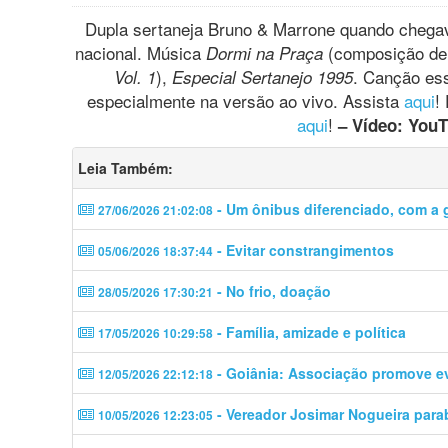
Dupla sertaneja Bruno & Marrone quando chegav
nacional. Música
(composição de 
Dormi na Praça
),
. Canção ess
Vol. 1
Especial Sertanejo 1995
especialmente na versão ao vivo. Assista
aqui
!
aqui
!
– Vídeo: YouT
Leia Também:
- Um ônibus diferenciado, com a g
27/06/2026 21:02:08
- Evitar constrangimentos
05/06/2026 18:37:44
- No frio, doação
28/05/2026 17:30:21
- Família, amizade e política
17/05/2026 10:29:58
- Goiânia: Associação promove 
12/05/2026 22:12:18
- Vereador Josimar Nogueira para
10/05/2026 12:23:05