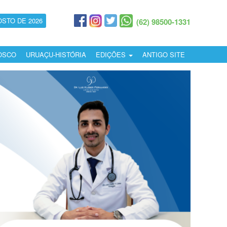
OSTO DE 2026
(62) 98500-1331
OSCO
URUAÇU-HISTÓRIA
EDIÇÕES
ANTIGO SITE