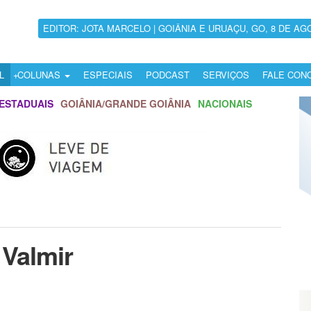
EDITOR: JOTA MARCELO | GOIÂNIA E URUAÇU, GO, 8 DE AG
L
COLUNAS
ESPECIAIS
PODCAST
SERVIÇOS
FALE CON
ESTADUAIS
GOIÂNIA/GRANDE GOIÂNIA
NACIONAIS
 Valmir