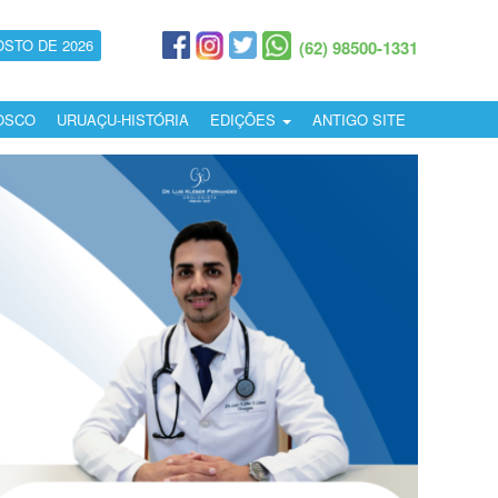
OSTO DE 2026
(62) 98500-1331
OSCO
URUAÇU-HISTÓRIA
EDIÇÕES
ANTIGO SITE