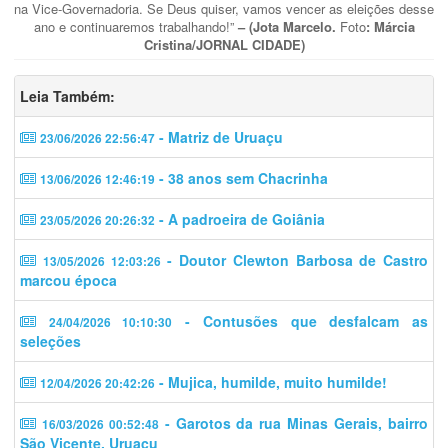
na Vice-Governadoria. Se Deus quiser, vamos vencer as eleições desse
ano e continuaremos trabalhando!”
– (Jota Marcelo.
Foto
: Márcia
Cristina/JORNAL CIDADE)
Leia Também:
- Matriz de Uruaçu
23/06/2026 22:56:47
- 38 anos sem Chacrinha
13/06/2026 12:46:19
- A padroeira de Goiânia
23/05/2026 20:26:32
- Doutor Clewton Barbosa de Castro
13/05/2026 12:03:26
marcou época
- Contusões que desfalcam as
24/04/2026 10:10:30
seleções
- Mujica, humilde, muito humilde!
12/04/2026 20:42:26
- Garotos da rua Minas Gerais, bairro
16/03/2026 00:52:48
São Vicente, Uruaçu