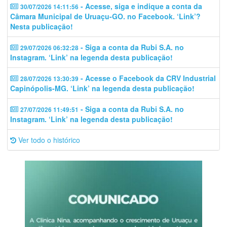
- Acesse, siga e indique a conta da
30/07/2026 14:11:56
Câmara Municipal de Uruaçu-GO. no Facebook. ‘Link’?
Nesta publicação!
- Siga a conta da Rubi S.A. no
29/07/2026 06:32:28
Instagram. ‘Link’ na legenda desta publicação!
- Acesse o Facebook da CRV Industrial
28/07/2026 13:30:39
Capinópolis-MG. ‘Link’ na legenda desta publicação!
- Siga a conta da Rubi S.A. no
27/07/2026 11:49:51
Instagram. ‘Link’ na legenda desta publicação!
Ver todo o histórico