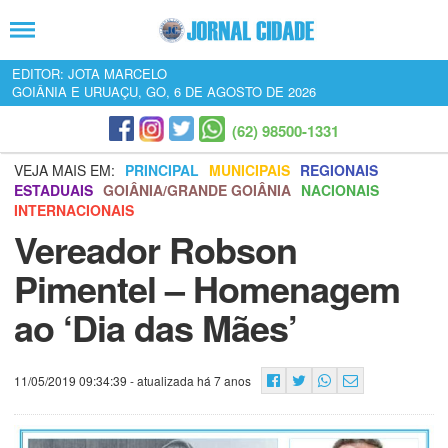
EDITOR: JOTA MARCELO
GOIÂNIA E URUAÇU, GO, 6 DE AGOSTO DE 2026
(62) 98500-1331
VEJA MAIS EM:
PRINCIPAL
MUNICIPAIS
REGIONAIS
ESTADUAIS
GOIÂNIA/GRANDE GOIÂNIA
NACIONAIS
INTERNACIONAIS
Vereador Robson
Pimentel – Homenagem
ao ‘Dia das Mães’
11/05/2019 09:34:39
- atualizada há 7 anos