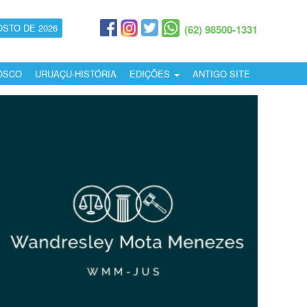
OSTO DE 2026
(62) 98500-1331
OSCO
URUAÇU-HISTÓRIA
EDIÇÕES
ANTIGO SITE