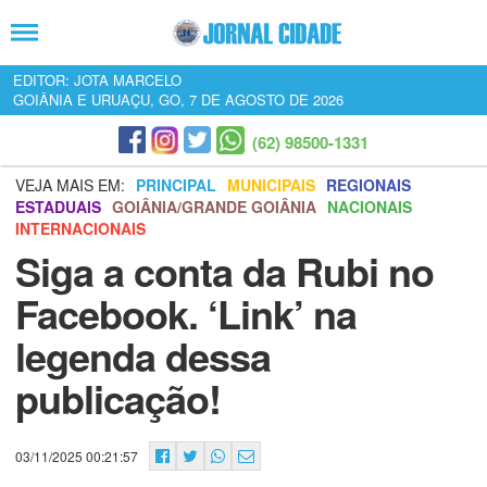
EDITOR: JOTA MARCELO
GOIÂNIA E URUAÇU, GO, 7 DE AGOSTO DE 2026
(62) 98500-1331
VEJA MAIS EM:
PRINCIPAL
MUNICIPAIS
REGIONAIS
ESTADUAIS
GOIÂNIA/GRANDE GOIÂNIA
NACIONAIS
INTERNACIONAIS
Siga a conta da Rubi no
Facebook. ‘Link’ na
legenda dessa
publicação!
03/11/2025 00:21:57