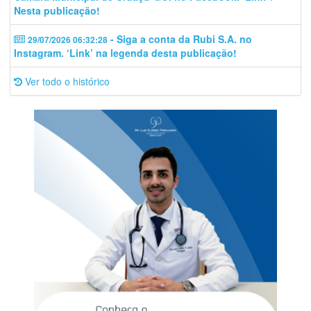
Nesta publicação!
- Siga a conta da Rubi S.A. no
29/07/2026 06:32:28
Instagram. ‘Link’ na legenda desta publicação!
Ver todo o histórico