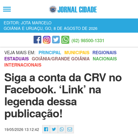
EDITOR: JOTA MARCELO
GOIÂNIA E URUAÇU, GO, 8 DE AGOSTO DE 2026
(62) 98500-1331
VEJA MAIS EM:
PRINCIPAL
MUNICIPAIS
REGIONAIS
ESTADUAIS
GOIÂNIA/GRANDE GOIÂNIA
NACIONAIS
INTERNACIONAIS
Siga a conta da CRV no
Facebook. ‘Link’ na
legenda dessa
publicação!
19/05/2026 13:12:42