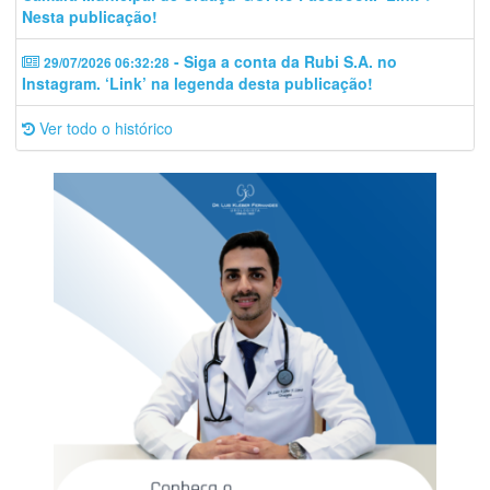
Nesta publicação!
- Siga a conta da Rubi S.A. no
29/07/2026 06:32:28
Instagram. ‘Link’ na legenda desta publicação!
Ver todo o histórico