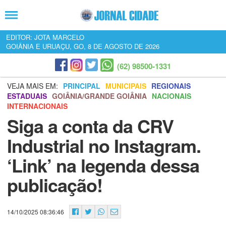
EDITOR: JOTA MARCELO
GOIÂNIA E URUAÇU, GO, 8 DE AGOSTO DE 2026
(62) 98500-1331
VEJA MAIS EM:
PRINCIPAL
MUNICIPAIS
REGIONAIS
ESTADUAIS
GOIÂNIA/GRANDE GOIÂNIA
NACIONAIS
INTERNACIONAIS
Siga a conta da CRV
Industrial no Instagram.
‘Link’ na legenda dessa
publicação!
14/10/2025 08:36:46