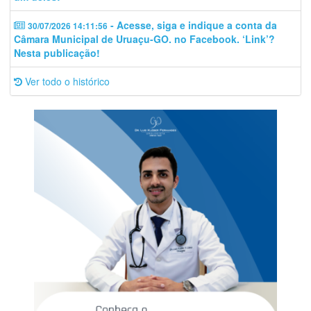
- Acesse, siga e indique a conta da
30/07/2026 14:11:56
Câmara Municipal de Uruaçu-GO. no Facebook. ‘Link’?
Nesta publicação!
Ver todo o histórico