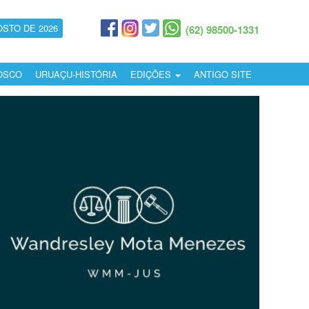
OSTO DE 2026
(62) 98500-1331
OSCO
URUAÇU-HISTÓRIA
EDIÇÕES
ANTIGO SITE