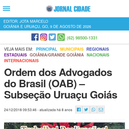
EDITOR: JOTA MARCELO
GOIÂNIA E URUAÇU, GO, 9 DE AGOSTO DE 2026
(62) 98500-1331
VEJA MAIS EM:
PRINCIPAL
MUNICIPAIS
REGIONAIS
ESTADUAIS
GOIÂNIA/GRANDE GOIÂNIA
NACIONAIS
INTERNACIONAIS
Ordem dos Advogados
do Brasil (OAB) –
Subseção Uruaçu Goiás
24/12/2018 09:53:46
- atualizada há 8 anos