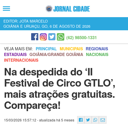
EDITOR: JOTA MARCELO
GOIÂNIA E URUAÇU, GO, 6 DE AGOSTO DE 2026
(62) 98500-1331
VEJA MAIS EM:
PRINCIPAL
MUNICIPAIS
REGIONAIS
ESTADUAIS
GOIÂNIA/GRANDE GOIÂNIA
NACIONAIS
INTERNACIONAIS
Na despedida do ‘II
Festival de Circo GTLO’,
mais atrações gratuitas.
Compareça!
15/03/2026 15:57:12
- atualizada há 5 meses