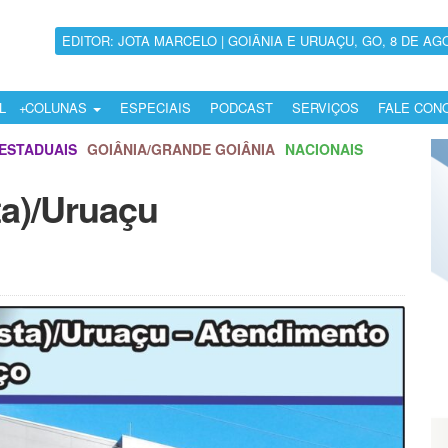
EDITOR: JOTA MARCELO | GOIÂNIA E URUAÇU, GO, 8 DE AG
L
COLUNAS
ESPECIAIS
PODCAST
SERVIÇOS
FALE CON
ESTADUAIS
GOIÂNIA/GRANDE GOIÂNIA
NACIONAIS
ta)/Uruaçu