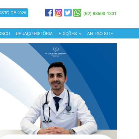
OSTO DE 2026
(62) 98500-1331
OSCO
URUAÇU-HISTÓRIA
EDIÇÕES
ANTIGO SITE